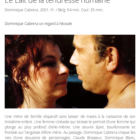
Dominique Cabrera. 2001. Fr. / Belg. 94 min. Coul. 35 mm.
Dominique Cabrera un regard à l’écoute
Une mère de famille disparaît sans laisser de traces à la naissance de son
troisième enfant. Une femme cinéaste qui brosse le portrait d’une femme qui
plonge au plus profond d’elle-même. Une œuvre âpre, bouillonnante et
frontale sur l’angoisse d’être mère. Au passage, Dominique Cabrera croque les
vies d’une douzaine de personnages. Claude Brasseur, Dominique Blanc,