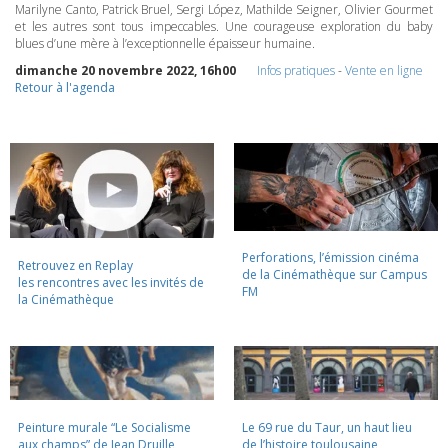
Marilyne Canto, Patrick Bruel, Sergi López, Mathilde Seigner, Olivier Gourmet
et les autres sont tous impeccables. Une courageuse exploration du baby
blues d’une mère à l’exceptionnelle épaisseur humaine.
dimanche 20 novembre 2022, 16h00
Infos pratiques
-
Vente en ligne
Retour à l'agenda
Perforations, l’émission cinéma
Retrouvez en Replay
de la Cinémathèque sur Campus
les rencontres avec les invités de
FM
la Cinémathèque
Peinture murale “Le Socialisme
Le 69 rue du Taur, un haut lieu
aux champs” de Jean Druille,
de l’histoire toulousaine