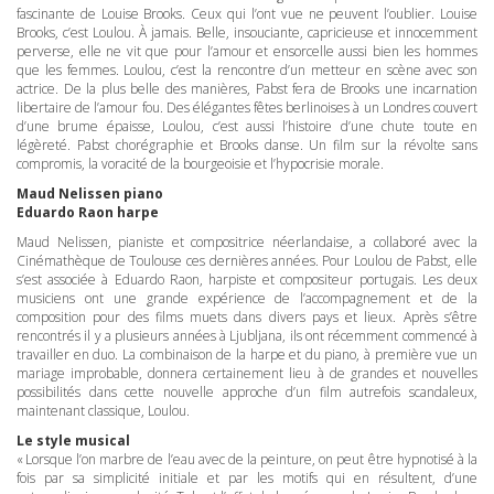
fascinante de Louise Brooks. Ceux qui l’ont vue ne peuvent l’oublier. Louise
Brooks, c’est Loulou. À jamais. Belle, insouciante, capricieuse et innocemment
perverse, elle ne vit que pour l’amour et ensorcelle aussi bien les hommes
que les femmes. Loulou, c’est la rencontre d’un metteur en scène avec son
actrice. De la plus belle des manières, Pabst fera de Brooks une incarnation
libertaire de l’amour fou. Des élégantes fêtes berlinoises à un Londres couvert
d’une brume épaisse, Loulou, c’est aussi l’histoire d’une chute toute en
légèreté. Pabst chorégraphie et Brooks danse. Un film sur la révolte sans
compromis, la voracité de la bourgeoisie et l’hypocrisie morale.
Maud Nelissen piano
Eduardo Raon harpe
Maud Nelissen, pianiste et compositrice néerlandaise, a collaboré avec la
Cinémathèque de Toulouse ces dernières années. Pour Loulou de Pabst, elle
s’est associée à Eduardo Raon, harpiste et compositeur portugais. Les deux
musiciens ont une grande expérience de l’accompagnement et de la
composition pour des films muets dans divers pays et lieux. Après s’être
rencontrés il y a plusieurs années à Ljubljana, ils ont récemment commencé à
travailler en duo. La combinaison de la harpe et du piano, à première vue un
mariage improbable, donnera certainement lieu à de grandes et nouvelles
possibilités dans cette nouvelle approche d’un film autrefois scandaleux,
maintenant classique, Loulou.
Le style musical
« Lorsque l’on marbre de l’eau avec de la peinture, on peut être hypnotisé à la
fois par sa simplicité initiale et par les motifs qui en résultent, d’une