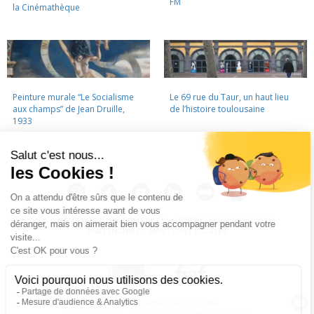
FM
la Cinémathèque
Peinture murale “Le Socialisme
Le 69 rue du Taur, un haut lieu
aux champs” de Jean Druille,
de l’histoire toulousaine
1933
LA CINÉMATHÈQUE
·
CONTACTS
·
LETTRE D'INFORMATION
·
PARTENAIRES
·
MENTIONS LÉGALES
La Cinémathèque de Toulouse