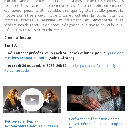
extraordinaire complexité. Tel est l’effet de la présence de Louise Brooks dans
Loulou de Pabst. Notre approche musicale vise à capturer cette force motrice
capricieuse, puissante et inévitable, ainsi que l’agitation qu’elle génère. Le
trouble qui fait se mouvoir toute chose et tout être. En outre, nous nous
sommes attachés à restituer musicalement les atmosphères quasi
ténébreuses de Pabst, un clair-obscur énigmatique, à l’image de Loulou elle-
même. » Maud Nelissen et Eduardo Raon
Cinémathèque
Tarif A
Ciné-concert précédé d’un cocktail confectionné par le
lycée des
métiers François Camel
[Saint-Girons]
mercredi 30 novembre 2022, 20h30
Infos pratiques
-
Vente en ligne
Retour au cycle
Perforations, l’émission cinéma
Retrouvez en Replay
de la Cinémathèque sur Campus
les rencontres avec les invités de