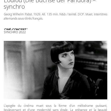
synchro
Georg Wilhelm Pabst. 1929. All. 135 min. N&b / teinté.
DCP
. Muet. Intertitres
allemands sous-titrés français.
SYNCHRO 2022
L’apogée du cinéma muet sous la forme d’un mélodrame puissant,
bouleversant et d’une modernité sans égale. La présence et la beauté