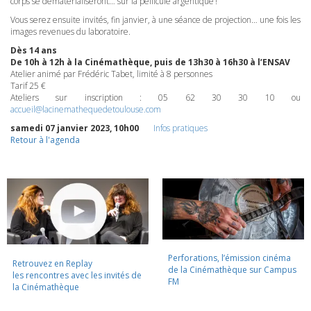
corps se dématérialiseront… sur la pellicule argentique !
Vous serez ensuite invités, fin janvier, à une séance de projection… une fois les
images revenues du laboratoire.
Dès 14 ans
De 10h à 12h à la Cinémathèque, puis de 13h30 à 16h30 à l’ENSAV
Atelier animé par Frédéric Tabet, limité à 8 personnes
Tarif 25 €
Ateliers sur inscription : 05 62 30 30 10 ou
accueil@lacinemathequedetoulouse.com
samedi 07 janvier 2023, 10h00
Infos pratiques
Retour à l'agenda
Perforations, l’émission cinéma
Retrouvez en Replay
de la Cinémathèque sur Campus
les rencontres avec les invités de
FM
la Cinémathèque