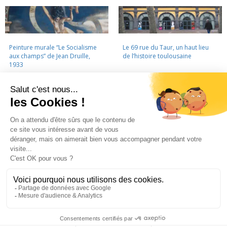
Peinture murale “Le Socialisme
Le 69 rue du Taur, un haut lieu
aux champs” de Jean Druille,
de l’histoire toulousaine
1933
LA CINÉMATHÈQUE
·
CONTACTS
·
LETTRE D'INFORMATION
·
PARTENAIRES
·
MENTIONS LÉGALES
La Cinémathèque de Toulouse
69 rue du Taur - Toulouse - Tél. : 05 62 30 30 10
La Cinémathèque de Toulouse © 2015. Tous droits réservés.