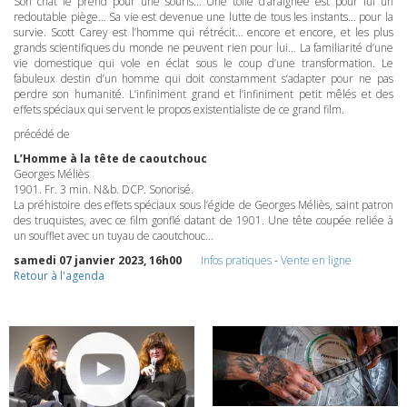
Son chat le prend pour une souris… Une toile d’araignée est pour lui un
redoutable piège… Sa vie est devenue une lutte de tous les instants… pour la
survie. Scott Carey est l’homme qui rétrécit… encore et encore, et les plus
grands scientifiques du monde ne peuvent rien pour lui… La familiarité d’une
vie domestique qui vole en éclat sous le coup d’une transformation. Le
fabuleux destin d’un homme qui doit constamment s’adapter pour ne pas
perdre son humanité. L’infiniment grand et l’infiniment petit mêlés et des
effets spéciaux qui servent le propos existentialiste de ce grand film.
précédé de
L’Homme à la tête de caoutchouc
Georges Méliès
1901. Fr. 3 min. N&b.
DCP
. Sonorisé.
La préhistoire des effets spéciaux sous l’égide de Georges Méliès, saint patron
des truquistes, avec ce film gonflé datant de 1901. Une tête coupée reliée à
un soufflet avec un tuyau de caoutchouc…
samedi 07 janvier 2023, 16h00
Infos pratiques
-
Vente en ligne
Retour à l'agenda