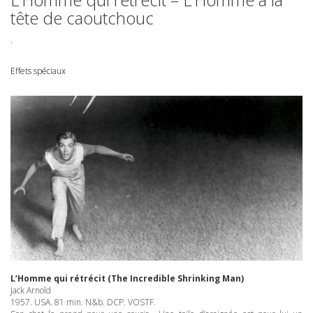
tête de caoutchouc
.
Effets spéciaux
L’Homme qui rétrécit (The Incredible Shrinking Man)
Jack Arnold
1957.
USA
. 81 min. N&b.
DCP
.
VOSTF
.