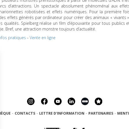
er plusieurs monstres préhistoriques à partir de molécules d’ADN. Il le
arcs d’attractions. Un spectacle absolument phénoménal aux effet
marionnettes robotisées et effets numériques. Pour la première foi
t des effets générés par ordinateur pour créer des animaux « vivants »
s qualités. Spielberg réalise un film d’épouvante pour tous publics e
. Bref, une attraction monstre toujours d’actualité.
nfos pratiques
-
Vente en ligne
HÈQUE
·
CONTACTS
·
LETTRE D'INFORMATION
·
PARTENAIRES
·
MENTI