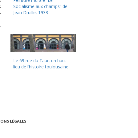
s
Peinture murale “Le
s
Socialisme aux champs” de
s
Jean Druille, 1933
.
t
Le 69 rue du Taur, un haut
lieu de l’histoire toulousaine
ONS LÉGALES