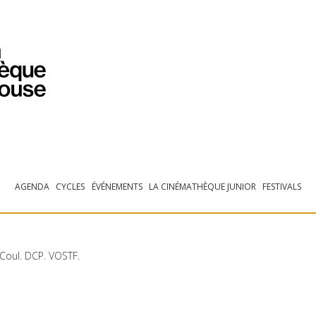
PROGRAMMATION
EXPOSITIONS
COLLECTIONS
COLLECTIONS EN LIGNE
BIBLIOTHÈQUE
ÉDUCATION
ESPACE PRO
AGENDA
CYCLES
ÉVÉNEMENTS
LA CINÉMATHÈQUE JUNIOR
FESTIVALS
 Coul.
DCP
.
VOSTF
.