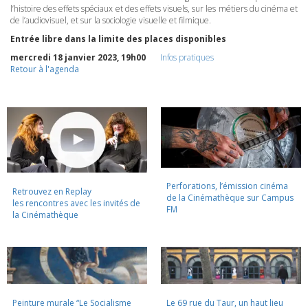
l’histoire des effets spéciaux et des effets visuels, sur les métiers du cinéma et
de l’audiovisuel, et sur la sociologie visuelle et filmique.
Entrée libre dans la limite des places disponibles
mercredi 18 janvier 2023, 19h00
Infos pratiques
Retour à l'agenda
Perforations, l’émission cinéma
Retrouvez en Replay
de la Cinémathèque sur Campus
les rencontres avec les invités de
FM
la Cinémathèque
Peinture murale “Le Socialisme
Le 69 rue du Taur, un haut lieu