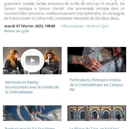
gravement malade, tombe amoureux de la fille de celui qui l’a recueilli. De
l’amour mystique à l’amour charnel. Une promenade onirique dans un
luxuriant Éden amoureux, malheureusement trop éphémère, en compagnie
de Francis Huster et Gillian Hills, inoubliable interprète de Zou Bisou Bisou.
mardi 07 février 2023, 19h00
Infos pratiques
-
Vente en ligne
Retour au cycle
Perforations, l’émission cinéma
Retrouvez en Replay
de la Cinémathèque sur Campus
les rencontres avec les invités de
FM
la Cinémathèque
Peinture murale “Le Socialisme
Le 69 rue du Taur, un haut lieu