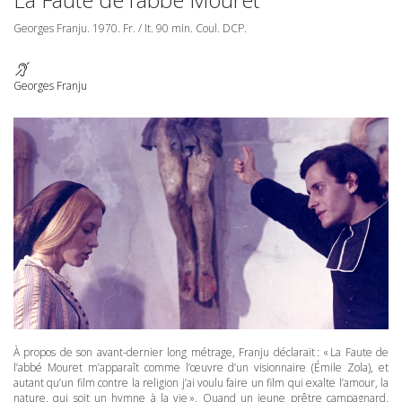
Georges Franju. 1970. Fr. / It. 90 min. Coul.
DCP
.
Georges Franju
À propos de son avant-dernier long métrage, Franju déclarait : « La Faute de
l’abbé Mouret m’apparaît comme l’œuvre d’un visionnaire (Émile Zola), et
autant qu’un film contre la religion j’ai voulu faire un film qui exalte l’amour, la
nature, qui soit un hymne à la vie ». Quand un jeune prêtre campagnard,