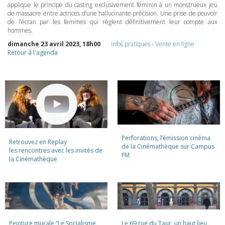
applique le principe du casting exclusivement féminin à un monstrueux jeu
de massacre entre actrices d’une hallucinante précision. Une prise de pouvoir
de l’écran par les femmes qui règlent définitivement leur compte aux
hommes.
dimanche 23 avril 2023, 18h00
Infos pratiques
-
Vente en ligne
Retour à l'agenda
Perforations, l’émission cinéma
Retrouvez en Replay
de la Cinémathèque sur Campus
les rencontres avec les invités de
FM
la Cinémathèque
Peinture murale “Le Socialisme
Le 69 rue du Taur, un haut lieu