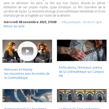
taire ou dénoncer les siens. Le film aux huit Oscars. Brando en pleine
édification de son propre mythe, quasi christique. Le film charnière de la
carrière de Kazan. La rencontre étrange d’une esthétique néoréaliste et d’une
dramaturgie de la tragédie sur l’autel de la délation.
mercredi 08 novembre 2023, 21h00
Infos pratiques
-
Vente en ligne
Retour au cycle
Perforations, l’émission cinéma
Retrouvez en Replay
de la Cinémathèque sur Campus
les rencontres avec les invités de
FM
la Cinémathèque
Peinture murale “Le Socialisme
Le 69 rue du Taur, un haut lieu