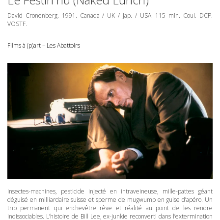
David Cronenberg. 1991. Canada / UK / Jap. /
USA
. 115 min. Coul.
DCP
.
VOSTF
.
Films à (p)art – Les Abattoirs
Insectes-machines, pesticide injecté en intraveineuse, mille-pattes géant
déguisé en milliardaire suisse et sperme de mugwump en guise d’apéro. Un
trip permanent qui enchevêtre rêve et réalité au point de les rendre
indissociables. L’histoire de Bill Lee, ex-junkie reconverti dans l’extermination