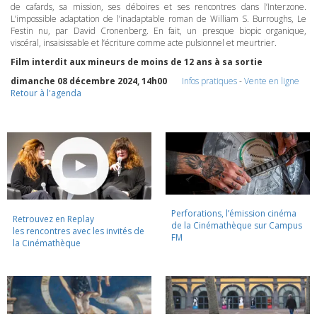
de cafards, sa mission, ses déboires et ses rencontres dans l’Interzone.
L’impossible adaptation de l’inadaptable roman de William S. Burroughs, Le
Festin nu, par David Cronenberg. En fait, un presque biopic organique,
viscéral, insaisissable et l’écriture comme acte pulsionnel et meurtrier.
Film interdit aux mineurs de moins de 12 ans à sa sortie
dimanche 08 décembre 2024, 14h00
Infos pratiques
-
Vente en ligne
Retour à l'agenda
Perforations, l’émission cinéma
Retrouvez en Replay
de la Cinémathèque sur Campus
les rencontres avec les invités de
FM
la Cinémathèque