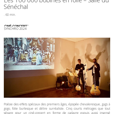
Sénéchal
. 60 min.
SYNCHRO 2024
Poésie des effets spéciaux des premiers âges, épopée chevaleresque, gags à
gogo, folie burlesque et délire surréaliste. Cinq courts métrages que tout
sépare pour un ciné-concert en forme de cadavre exquis aussi insensé