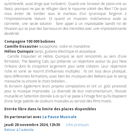
qu’échevelé, aussi dingo que turbulent. Quand une livraison de piano vire au
fiasco, pourquoi ne pas se réfugier dans le royaume coloré des fées ? De quoi
nous éviter de tomber sous le marteau d’un tyrannique forgeron à
l’impressionnante stature. Et quand un musicien malchanceux avale sa
clarinette, une seule solution : faire appel à un insaisissable bandit roi de
l’évasion qui se joue des barreaux et des menottes avec une impressionnante
dextérité.
Compagnie 100 000 bobines
Camille Eissautier
sousaphone, violon et mandoline
Hélios Quinquis
banjo, guitares électrique et acoustique
. Camille Eissautier et Hélios Quinquis se sont rencontrés au sein d’une
formation, The Bawling Cats, qui présente un répertoire autour du jazz New
Orleans dont ils s’inspirent largement pour cette création. Leur répertoire
riche et varié se nourrit d’influences multiples : ils ont tous deux pratiqué,
dans différentes formations, aussi bien les musiques des Balkans que le swing
manouche ou encore le choro brésilien…
Ils écrivent également leurs propres compositions et ont un goût prononcé
pour la musique improvisée. La diversité de leur instrumentarium, l’écoute
mutuelle et l’attention donnée à ce qu’il se passe à l’image font qu’ils disposent
d’une large palette de couleurs musicales au service des films muets.
Entrée libre dans la limite des places disponibles
En partenariat avec
La Pause Musicale
jeudi 28 novembre 2024, 12h30
Infos pratiques
Retour à l'agenda