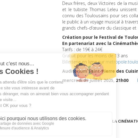
Deux frères, deux Victoires de la mus
et le tubiste Thomas Leleu unissent
connu des Toulousains pour ses collab
le public à un voyage musical à traver
grands chefs-d’œuvre du classique et 
Création pour le Festival de Toul
En partenariat avec la Cinémath
Tarifs : de 19€ à 24€
Gratuit pour les moins de 13 ans
Billetterie en ligne sur
metropole.toulo
Auditorium Saint-Pierre des Cuisi
mercredi 09 juillet 2025, 21h00
LA CINÉMAT