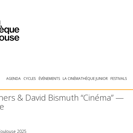
PROGRAMMATION
EXPOSITIONS
COLLECTIONS
COLLECTIONS EN LIGNE
BIBLIOTHÈQUE
ÉDUCATION
ESPACE PRO
AGENDA
CYCLES
ÉVÉNEMENTS
LA CINÉMATHÈQUE JUNIOR
FESTIVALS
hers & David Bismuth “Cinéma” —
se
 Toulouse 2025