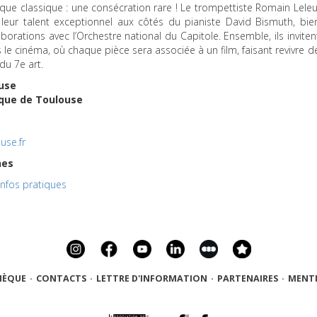
ique classique : une consécration rare ! Le trompettiste Romain Leleu
 leur talent exceptionnel aux côtés du pianiste David Bismuth, bie
orations avec l’Orchestre national du Capitole. Ensemble, ils inviten
s le cinéma, où chaque pièce sera associée à un film, faisant revivre d
du 7e art.
ouse
èque de Toulouse
use.fr
nes
Infos pratiques
HÈQUE
·
CONTACTS
·
LETTRE D'INFORMATION
·
PARTENAIRES
·
MENTI