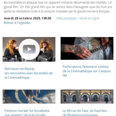
les tranchées et attaque tout un appareil militaire déconnecté des réalités. Un
grand film. Un très grand film qui ne sortira dans l’Hexagone que dix-huit ans
après sa réalisation suite à la censure imposée par le gouvernement français.
mardi 28 octobre 2025, 19h30
Infos pratiques
-
Vente en ligne
Retour à l'agenda
Perforations, l’émission cinéma
Retrouvez en Replay
de la Cinémathèque sur Campus
les rencontres avec les invités de
FM
la Cinémathèque
Peinture murale “Le Socialisme
Le 69 rue du Taur, un haut lieu
aux champs” de Jean Druille,
de l’histoire toulousaine