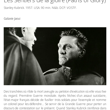
Stanley Kubrick. 1957.
USA
. 90 min. N&b.
DCP
.
VOSTF
.
Galaxie Jaoui
Des tranchées où rôde la mort aveugle au peloton d’exécution où elle vous fixe
du regard. Première Guerre mondiale. Après l’échec d’un assaut suicidaire,
l’état-major français décide de fusiller trois soldats pour l’exemple et nomme
un colonel pour les défendre… Se servir de la Grande Guerre pour porter un
discours de contestation sur le présent. Quand Stanley Kubrick s’enfonce dans