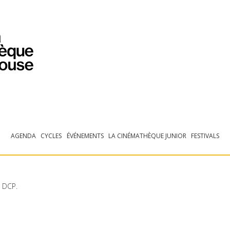
PROGRAMMATION
EXPOSITIONS
COLLECTIONS
COLLECTIONS EN LIGNE
BIBLIOTHÈQUE
ÉDUCATION
ESPACE PRO
AGENDA
CYCLES
ÉVÉNEMENTS
LA CINÉMATHÈQUE JUNIOR
FESTIVALS
.
DCP
.