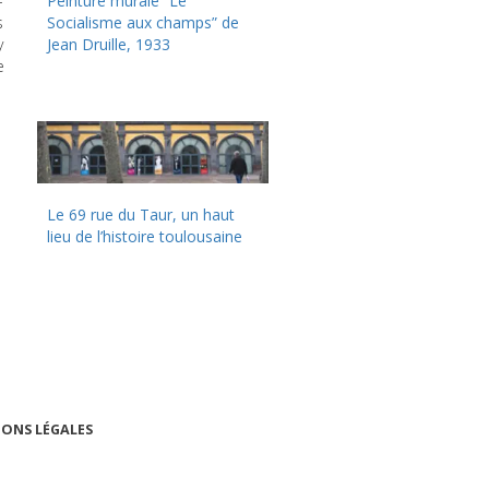
-
Peinture murale “Le
s
Socialisme aux champs” de
y
Jean Druille, 1933
e
Le 69 rue du Taur, un haut
lieu de l’histoire toulousaine
ONS LÉGALES