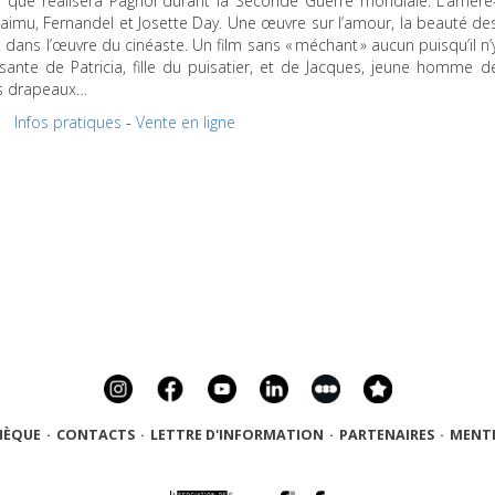
 que réalisera Pagnol durant la Seconde Guerre mondiale. L’arrière
Raimu, Fernandel et Josette Day. Une œuvre sur l’amour, la beauté de
 dans l’œuvre du cinéaste. Un film sans « méchant » aucun puisqu’il n’
ssante de Patricia, fille du puisatier, et de Jacques, jeune homme d
es drapeaux…
Infos pratiques
-
Vente en ligne
HÈQUE
·
CONTACTS
·
LETTRE D'INFORMATION
·
PARTENAIRES
·
MENTI