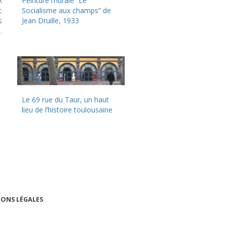
x
Peinture murale “Le
c
Socialisme aux champs” de
s
Jean Druille, 1933
.
Le 69 rue du Taur, un haut
lieu de l’histoire toulousaine
ONS LÉGALES