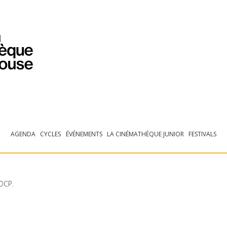
PROGRAMMATION
EXPOSITIONS
COLLECTIONS
COLLECTIONS EN LIGNE
BIBLIOTHÈQUE
ÉDUCATION
ESPACE PRO
AGENDA
CYCLES
ÉVÉNEMENTS
LA CINÉMATHÈQUE JUNIOR
FESTIVALS
DCP
.