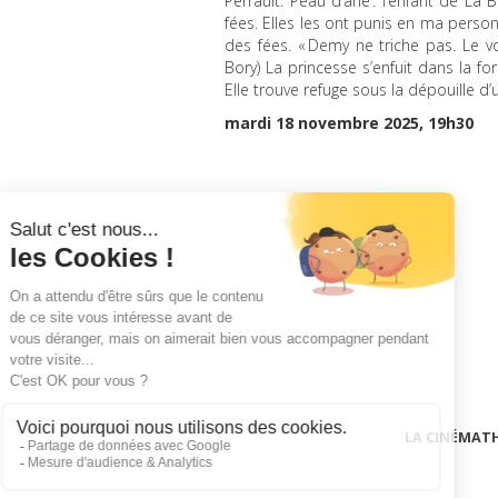
Perrault. Peau d’âne : l’enfant de La
fées. Elles les ont punis en ma person
des fées. « Demy ne triche pas. Le vo
Bory) La princesse s’enfuit dans la f
Elle trouve refuge sous la dépouille d
mardi 18 novembre 2025, 19h30
LA CINÉMAT