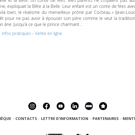
 Belle et la Bête. Un conte de fées. Mes parents ne croyaient pas au
ne, expliquait la Bête à la Belle. Leur enfant est un conte de fées ave
ilà bien, le réalisme du merveilleux prôné par Cocteau. » (Jean-Loui
orêt pour ne pas avoir à épouser son père comme le veut la tradition
’un âne. Jusqu’à ce que le prince charmant…
Infos pratiques
-
Vente en ligne
HÈQUE
·
CONTACTS
·
LETTRE D'INFORMATION
·
PARTENAIRES
·
MENTI