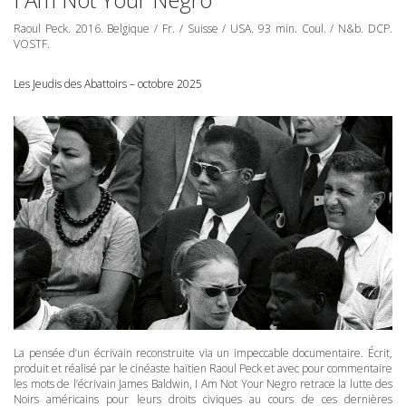
Raoul Peck. 2016. Belgique / Fr. / Suisse /
USA
. 93 min. Coul. / N&b.
DCP
.
VOSTF
.
Les Jeudis des Abattoirs – octobre 2025
La pensée d’un écrivain reconstruite via un impeccable documentaire. Écrit,
produit et réalisé par le cinéaste haïtien Raoul Peck et avec pour commentaire
les mots de l’écrivain James Baldwin, I Am Not Your Negro retrace la lutte des
Noirs américains pour leurs droits civiques au cours de ces dernières