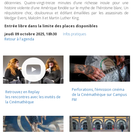
décennies. Quatre-vingt-treize minutes d’une richesse inouïe pour une
histoire violente d’une Amérique fondée sur le mythe de l’héroïsme blanc. Un
réquisitoire choc, douloureux et édifiant émaillées par les assassinats de
Medgar Evers, Malcolm X et Martin Luther King.
Entrée libre dans la limite des places disponibles
jeudi 09 octobre 2025, 18h30
Infos pratiques
Retour à l'agenda
Perforations, l’émission cinéma
Retrouvez en Replay
de la Cinémathèque sur Campus
les rencontres avec les invités de
FM
la Cinémathèque