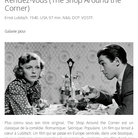
Corner)
Ernst Lubitsch. 1940.
USA
. 97 min. N&b.
DCP
.
VOSTF
.
Galaxie Jaoui
Plus connu sous son titre original, The Shop Around the Corner est un
classique de la comédie. Romantique. Satirique. Populaire. Un film qui tenait à
cœur à Lubitsch. Un film qui se passe en Europe centrale, dans une boutique,