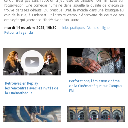
ce qui n’est pas sans rappeler la jeunesse du cinéaste. Un film basé sur
l’observation. Une comédie humaine dans laquelle la qualité de chacun se
trouve dans ses défauts. Ou presque. Bref, le monde dans une boutique au
coin de la rue, à Budapest. Et l’histoire d’amour épistolaire de deux de ses
employés qui ignorent qu’ils s’écrivent l’un l’autre…
mardi 14 octobre 2025, 19h30
Infos pratiques
-
Vente en ligne
Retour à l'agenda
Perforations, l’émission cinéma
Retrouvez en Replay
de la Cinémathèque sur Campus
les rencontres avec les invités de
FM
la Cinémathèque