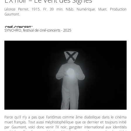
Léonce Perret. 1915. Fr. 39 min. N&b. Numérique. Muet. Production
Gaumont.
SYNCHRO, festival de ciné-concerts - 2025
Parce qu’il n’y a pas que Fantômas comme âme diabolique dans le cinéma
muet français. Tout aussi méphistophélique que ce dernier et toujours initié
par Gaumont, voici donc venir l’X noir, gangster international aux identités