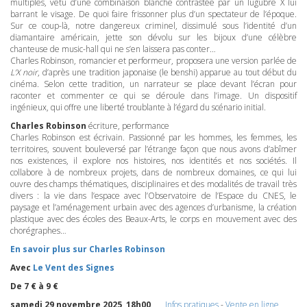
multiples, vêtu d’une combinaison blanche contrastée par un lugubre X lui
barrant le visage. De quoi faire frissonner plus d’un spectateur de l’époque.
Sur ce coup-là, notre dangereux criminel, dissimulé sous l’identité d’un
diamantaire américain, jette son dévolu sur les bijoux d’une célèbre
chanteuse de music-hall qui ne s’en laissera pas conter…
Charles Robinson, romancier et performeur, proposera une version parlée de
L’X noir
, d’après une tradition japonaise (le benshi) apparue au tout début du
cinéma. Selon cette tradition, un narrateur se place devant l’écran pour
raconter et commenter ce qui se déroule dans l’image. Un dispositif
ingénieux, qui offre une liberté troublante à l’égard du scénario initial.
Charles Robinson
écriture, performance
Charles Robinson est écrivain. Passionné par les hommes, les femmes, les
territoires, souvent bouleversé par l’étrange façon que nous avons d’abîmer
nos existences, il explore nos histoires, nos identités et nos sociétés. Il
collabore à de nombreux projets, dans de nombreux domaines, ce qui lui
ouvre des champs thématiques, disciplinaires et des modalités de travail très
divers : la vie dans l’espace avec l’Observatoire de l’Espace du
CNES
, le
paysage et l’aménagement urbain avec des agences d’urbanisme, la création
plastique avec des écoles des Beaux-Arts, le corps en mouvement avec des
chorégraphes…
En savoir plus sur Charles Robinson
Avec
Le Vent des Signes
De 7 € à 9 €
samedi 29 novembre 2025, 18h00
Infos pratiques
-
Vente en ligne