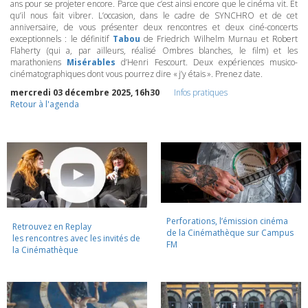
ans pour se projeter encore. Parce que c’est ainsi encore que le cinéma vit. Et
qu’il nous fait vibrer. L’occasion, dans le cadre de
SYNCHRO
et de cet
anniversaire, de vous présenter deux rencontres et deux ciné-concerts
exceptionnels : le définitif
Tabou
de Friedrich Wilhelm Murnau et Robert
Flaherty (qui a, par ailleurs, réalisé Ombres blanches, le film) et les
marathoniens
Misérables
d’Henri Fescourt. Deux expériences musico-
cinématographiques dont vous pourrez dire « j’y étais ». Prenez date.
mercredi 03 décembre 2025, 16h30
Infos pratiques
Retour à l'agenda
Perforations, l’émission cinéma
Retrouvez en Replay
de la Cinémathèque sur Campus
les rencontres avec les invités de
FM
la Cinémathèque