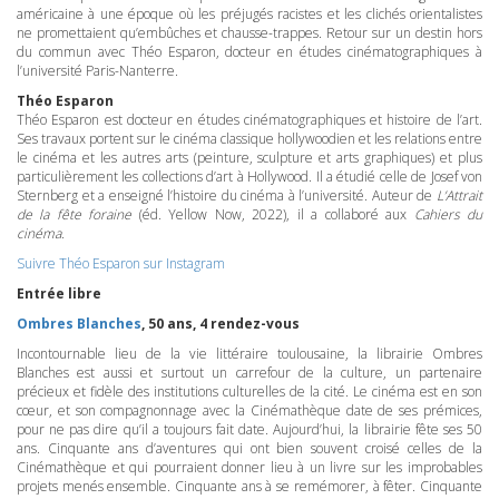
américaine à une époque où les préjugés racistes et les clichés orientalistes
ne promettaient qu’embûches et chausse-trappes. Retour sur un destin hors
du commun avec Théo Esparon, docteur en études cinématographiques à
l’université Paris-Nanterre.
Théo Esparon
Théo Esparon est docteur en études cinématographiques et histoire de l’art.
Ses travaux portent sur le cinéma classique hollywoodien et les relations entre
le cinéma et les autres arts (peinture, sculpture et arts graphiques) et plus
particulièrement les collections d’art à Hollywood. Il a étudié celle de Josef von
Sternberg et a enseigné l’histoire du cinéma à l’université. Auteur de
L’Attrait
de la fête foraine
(éd. Yellow Now, 2022), il a collaboré aux
Cahiers du
cinéma
.
Suivre Théo Esparon sur Instagram
Entrée libre
Ombres Blanches
, 50 ans, 4 rendez-vous
Incontournable lieu de la vie littéraire toulousaine, la librairie Ombres
Blanches est aussi et surtout un carrefour de la culture, un partenaire
précieux et fidèle des institutions culturelles de la cité. Le cinéma est en son
cœur, et son compagnonnage avec la Cinémathèque date de ses prémices,
pour ne pas dire qu’il a toujours fait date. Aujourd’hui, la librairie fête ses 50
ans. Cinquante ans d’aventures qui ont bien souvent croisé celles de la
Cinémathèque et qui pourraient donner lieu à un livre sur les improbables
projets menés ensemble. Cinquante ans à se remémorer, à fêter. Cinquante