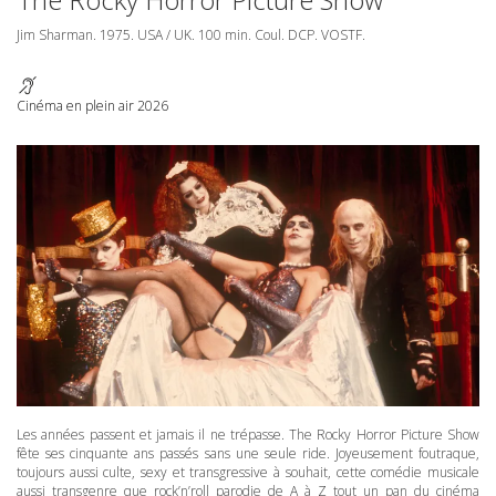
Jim Sharman. 1975.
USA
/ UK. 100 min. Coul.
DCP
.
VOSTF
.
Cinéma en plein air 2026
Les années passent et jamais il ne trépasse. The Rocky Horror Picture Show
fête ses cinquante ans passés sans une seule ride. Joyeusement foutraque,
toujours aussi culte, sexy et transgressive à souhait, cette comédie musicale
aussi transgenre que rock’n’roll parodie de A à Z tout un pan du cinéma