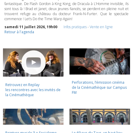
fantastique. De Flash Gordon à King Kong, de Dracula à L’Homme invisible, ils
sont tous là ! Brad et Janet, deux jeunes fiancés, se perdent en pleine nuit et
trouvent refuge au château du docteur Frank-N-Furter. Que le spectacle
commence ! Let’s Do the Time Warp Again!
samedi 11 juillet 2026, 19h00
Infos pratiques
-
Vente en ligne
Retour à l'agenda
Perforations, l’émission cinéma
Retrouvez en Replay
de la Cinémathèque sur Campus
les rencontres avec les invités de
FM
la Cinémathèque
Peinture murale “Le Socialisme
Le 69 rue du Taur, un haut lieu