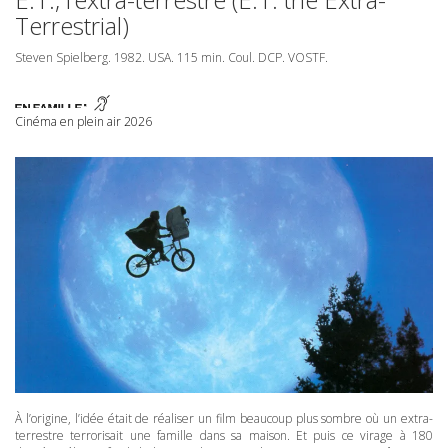
Terrestrial)
Steven Spielberg. 1982.
USA
. 115 min. Coul.
DCP
.
VOSTF
.
Cinéma en plein air 2026
À l’origine, l’idée était de réaliser un film beaucoup plus sombre où un extra-
terrestre terrorisait une famille dans sa maison. Et puis ce virage à 180