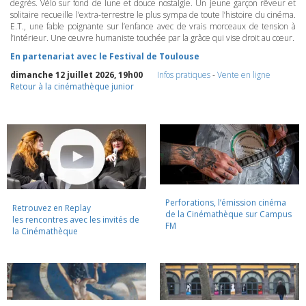
degrés. Vélo sur fond de lune et douce nostalgie. Un jeune garçon rêveur et
solitaire recueille l’extra-terrestre le plus sympa de toute l’histoire du cinéma.
E.T., une fable poignante sur l’enfance avec de vrais morceaux de tension à
l’intérieur. Une œuvre humaniste touchée par la grâce qui vise droit au cœur.
En partenariat avec le Festival de Toulouse
dimanche 12 juillet 2026, 19h00
Infos pratiques
-
Vente en ligne
Retour à la cinémathèque junior
Perforations, l’émission cinéma
Retrouvez en Replay
de la Cinémathèque sur Campus
les rencontres avec les invités de
FM
la Cinémathèque