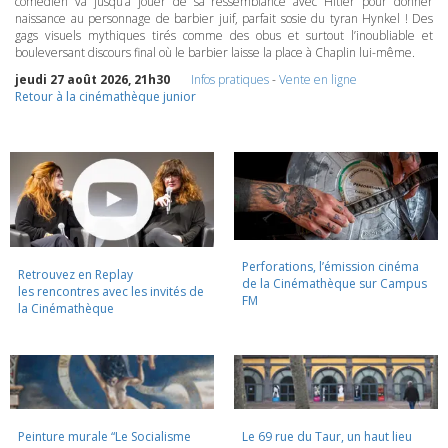
comédien va jusqu’à jouer de sa ressemblance avec Hitler pour donner
naissance au personnage de barbier juif, parfait sosie du tyran Hynkel ! Des
gags visuels mythiques tirés comme des obus et surtout l’inoubliable et
bouleversant discours final où le barbier laisse la place à Chaplin lui-même.
jeudi 27 août 2026, 21h30
Infos pratiques
-
Vente en ligne
Retour à la cinémathèque junior
Perforations, l’émission cinéma
Retrouvez en Replay
de la Cinémathèque sur Campus
les rencontres avec les invités de
FM
la Cinémathèque
Peinture murale “Le Socialisme
Le 69 rue du Taur, un haut lieu