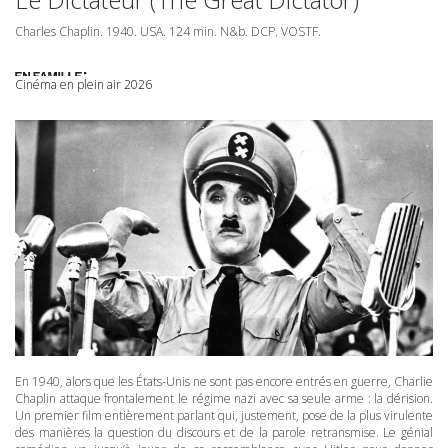
Charles Chaplin. 1940.
USA
. 124 min. N&b.
DCP
.
VOSTF
.
Cinéma en plein air 2026
En 1940, alors que les États-Unis ne sont pas encore entrés en guerre, Charlie
Chaplin attaque frontalement le régime nazi avec sa seule arme : la dérision.
Un premier film entièrement parlant qui, justement, pose de la plus virulente
des manières la question du discours et de la parole retransmise. Le génial