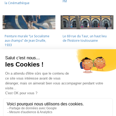
FM
la Cinémathèque
Peinture murale “Le Socialisme
Le 69 rue du Taur, un haut lieu
aux champs” de Jean Druille,
de l’histoire toulousaine
1933
LA CINÉMATHÈQUE
·
CONTACTS
·
LETTRE D'INFORMATION
·
PARTENAIRES
·
MENTIONS LÉGALES
La Cinémathèque de Toulouse