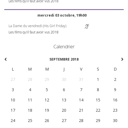
Les films qu’il faut avoir vus 2018
mercredi 03 octobre, 19h00
La Dame du vendredi (His Girl Friday)
Les films qu’il faut avoir vus 2018
Calendrier
SEPTEMBRE 2018
L
M
M
J
V
S
D
27
28
29
30
31
1
2
3
4
5
6
7
8
9
10
11
12
13
14
15
16
17
18
19
20
21
22
23
24
25
26
27
28
29
30