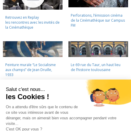
Perforations, l’émission cinéma
Retrouvez en Replay
de la Cinémathèque sur Campus
les rencontres avec les invités de
FM
la Cinémathèque
Peinture murale “Le Socialisme
Le 69 rue du Taur, un haut lieu
aux champs” de Jean Druille,
de l’histoire toulousaine
1933
LA CINÉMATHÈQUE
·
CONTACTS
·
LETTRE D'INFORMATION
·
PARTENAIRES
·
MENTIONS LÉGALES