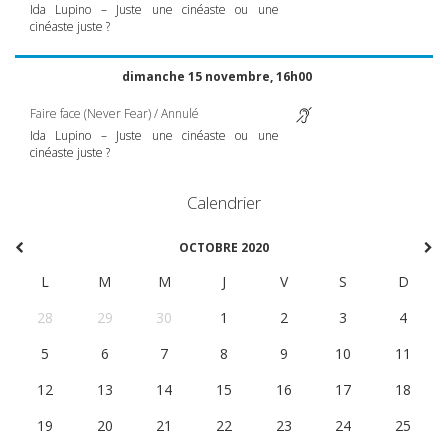
Ida Lupino – Juste une cinéaste ou une
cinéaste juste ?
dimanche 15 novembre, 16h00
Faire face (Never Fear) / Annulé
Ida Lupino – Juste une cinéaste ou une
cinéaste juste ?
Calendrier
OCTOBRE 2020
L
M
M
J
V
S
D
28
29
30
1
2
3
4
5
6
7
8
9
10
11
12
13
14
15
16
17
18
19
20
21
22
23
24
25