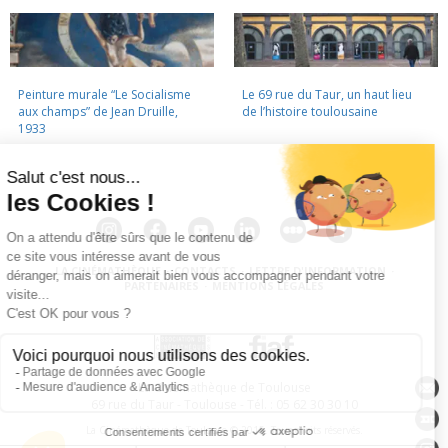
Peinture murale “Le Socialisme
Le 69 rue du Taur, un haut lieu
aux champs” de Jean Druille,
de l’histoire toulousaine
1933
LA CINÉMATHÈQUE
·
CONTACTS
·
LETTRE D'INFORMATION
·
PARTENAIRES
·
MENTIONS LÉGALES
La Cinémathèque de Toulouse
69 rue du Taur - Toulouse - Tél. : 05 62 30 30 10
La Cinémathèque de Toulouse © 2015. Tous droits réservés.