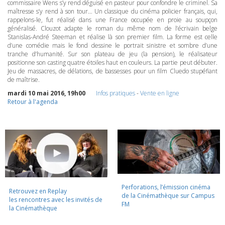
commissaire Wens s’y rend déguisé en pasteur pour confondre le criminel. Sa
maîtresse s’y rend à son tour… Un classique du cinéma policier français, qui,
rappelons-le, fut réalisé dans une France occupée en proie au soupçon
généralisé. Clouzot adapte le roman du même nom de l’écrivain belge
Stanislas-André Steeman et réalise là son premier film. La forme est celle
d’une comédie mais le fond dessine le portrait sinistre et sombre d’une
tranche d’humanité. Sur son plateau de jeu (la pension), le réalisateur
positionne son casting quatre étoiles haut en couleurs. La partie peut débuter.
Jeu de massacres, de délations, de bassesses pour un film Cluedo stupéfiant
de maîtrise.
mardi 10 mai 2016, 19h00
Infos pratiques
-
Vente en ligne
Retour à l'agenda
Perforations, l’émission cinéma
Retrouvez en Replay
de la Cinémathèque sur Campus
les rencontres avec les invités de
FM
la Cinémathèque