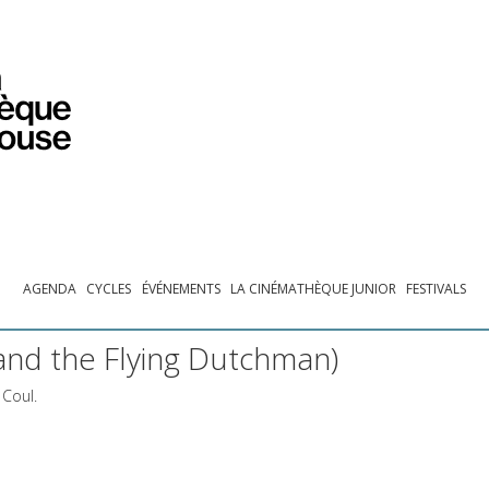
PROGRAMMATION
EXPOSITIONS
COLLECTIONS
COLLECTIONS EN LIGNE
BIBLIOTHÈQUE
ÉDUCATION
ESPACE PRO
AGENDA
CYCLES
ÉVÉNEMENTS
LA CINÉMATHÈQUE JUNIOR
FESTIVALS
nd the Flying Dutchman)
 Coul.