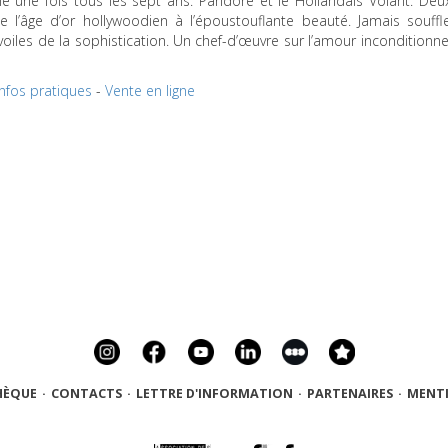
ne une fois tous les sept ans. Pandore et le Hollandais Volant. Deu
l’âge d’or hollywoodien à l’époustouflante beauté. Jamais souffl
oiles de la sophistication. Un chef-d’œuvre sur l’amour inconditionne
Infos pratiques
-
Vente en ligne
HÈQUE
·
CONTACTS
·
LETTRE D'INFORMATION
·
PARTENAIRES
·
MENTI