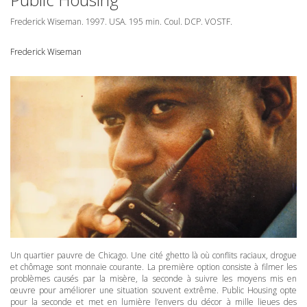
Frederick Wiseman. 1997.
USA
. 195 min. Coul.
DCP
.
VOSTF
.
Frederick Wiseman
Un quartier pauvre de Chicago. Une cité ghetto là où conflits raciaux, drogue
et chômage sont monnaie courante. La première option consiste à filmer les
problèmes causés par la misère, la seconde à suivre les moyens mis en
œuvre pour améliorer une situation souvent extrême. Public Housing opte
pour la seconde et met en lumière l’envers du décor à mille lieues des