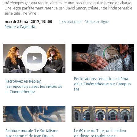
stéréotypes gangsta rap. Ici, c’est toute une population qui se prend en charge.
Une leçon parfaitement retenue par David Simon, créateur de l’indispensable
série télé The Wire.
mardi 23 mai 2017, 19h00
Infos pratiques
-
Vente en ligne
Retour à l'agenda
Perforations, l’émission cinéma
Retrouvez en Replay
de la Cinémathèque sur Campus
les rencontres avec les invités de
FM
la Cinémathèque
Peinture murale “Le Socialisme
Le 69 rue du Taur, un haut lieu
aux champs” de Jean Druille,
de l’histoire toulousaine