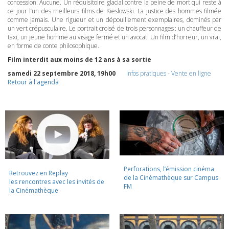
concession. Aucune. Un réquisitoire glacial contre la peine de mort qui reste à
ce jour l’un des meilleurs films de Kieslowski. La justice des hommes filmée
comme jamais. Une rigueur et un dépouillement exemplaires, dominés par
un vert crépusculaire. Le portrait croisé de trois personnages : un chauffeur de
taxi, un jeune homme au visage fermé et un avocat. Un film d’horreur, un vrai,
en forme de conte philosophique.
Film interdit aux moins de 12 ans à sa sortie
samedi 22 septembre 2018, 19h00
Infos pratiques
-
Vente en ligne
Retour à l'agenda
Perforations, l’émission cinéma
Retrouvez en Replay
de la Cinémathèque sur Campus
les rencontres avec les invités de
FM
la Cinémathèque