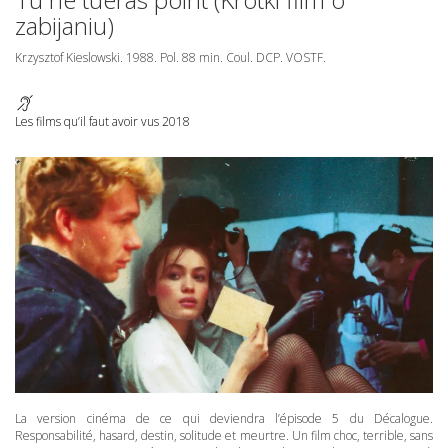
zabijaniu)
Krzysztof Kieslowski. 1988. Pol. 88 min. Coul.
DCP
.
VOSTF
.
Les films qu’il faut avoir vus 2018
La version cinéma de ce qui deviendra l’épisode 5 du Décalogue.
Responsabilité, hasard, destin, solitude et meurtre. Un film choc, terrible, sans