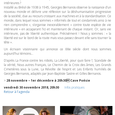
intérieures ?
Installé au Brésil de 1938 à 1945, Georges Bernanos observe la naissance d’un
nouveau monde et délivre une réflexion sur la déshumanisation progressive
de la société, due au recours croissant aux machines et à la standardisation. Ce
monde, dans lequel nous sommes « informés de tout et condamnés ainsi à ne
rien comprendre », s’organise inexorablement « contre toute espèce de vie
intérieure » en accaparant l’ici et maintenant de chaque instant. Or, sans vie
intérieure, pas de liberté authentique. Précisément ! Nous y sommes : « la
liberté est sur le bord de la route mais vous passez devant elle sans tourner la
tête ».
Un écrivain visionnaire qui annonce ce XXIe siècle dont nous sommes
aujourd’hui témoins…
D’après La France contre les robots, La Liberté, pour quoi faire ?, Scandale de
la vérité, Nous autres Français, Le Chemin de la Croix des âmes, Les Grands
Cimetières sous la Lune, La Révolte de l’esprit et Les Enfants humiliés de
Georges Bernanos, adaptés par Jean-Baptiste Sastre et Gilles Bernanos.
>
28 novembre – 1er décembre à 20h30 Cave Poésie
vendredi 30 novembre 2018, 20h30
Infos pratiques
Retour à l'agenda