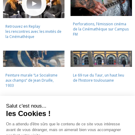
Perforations, l’émission cinéma
Retrouvez en Replay
de la Cinémathèque sur Campus
les rencontres avec les invités de
FM
la Cinémathèque
Peinture murale “Le Socialisme
Le 69 rue du Taur, un haut lieu
aux champs” de Jean Druille,
de l’histoire toulousaine
1933
LA CINÉMATHÈQUE
·
CONTACTS
·
LETTRE D'INFORMATION
·
PARTENAIRES
·
MENTIONS LÉGALES