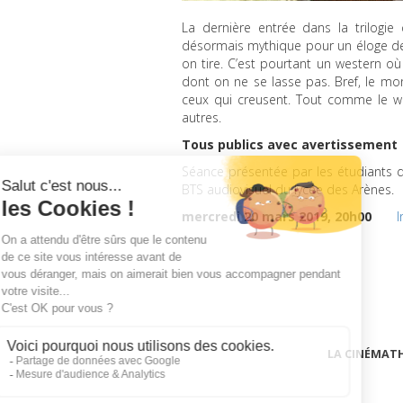
La dernière entrée dans la trilogi
désormais mythique pour un éloge de l
on tire. C’est pourtant un western o
dont on ne se lasse pas. Bref, le mon
ceux qui creusent. Tout comme le we
autres.
Tous publics avec avertissement
Séance présentée par les étudiants d
BTS
audiovisuel du lycée des Arènes.
mercredi 20 mars 2019, 20h00
I
LA CINÉMAT