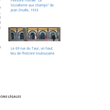
Peinture murale “Le
Socialisme aux champs” de
r
Jean Druille, 1933
,
t
t
s
u
Le 69 rue du Taur, un haut
lieu de l’histoire toulousaine
ONS LÉGALES