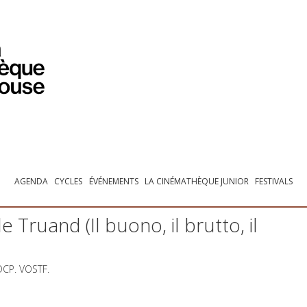
PROGRAMMATION
EXPOSITIONS
COLLECTIONS
COLLECTIONS EN LIGNE
BIBLIOTHÈQUE
ÉDUCATION
ESPACE PRO
AGENDA
CYCLES
ÉVÉNEMENTS
LA CINÉMATHÈQUE JUNIOR
FESTIVALS
e Truand (Il buono, il brutto, il
DCP
.
VOSTF
.