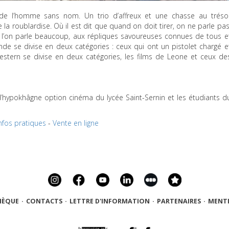
e de l’homme sans nom. Un trio d’affreux et une chasse au tréso
a roublardise. Où il est dit que quand on doit tirer, on ne parle pas
ù l’on parle beaucoup, aux répliques savoureuses connues de tous e
de se divise en deux catégories : ceux qui ont un pistolet chargé e
stern se divise en deux catégories, les films de Leone et ceux de
’hypokhâgne option cinéma du lycée Saint-Sernin et les étudiants d
nfos pratiques
-
Vente en ligne
HÈQUE
·
CONTACTS
·
LETTRE D'INFORMATION
·
PARTENAIRES
·
MENTI