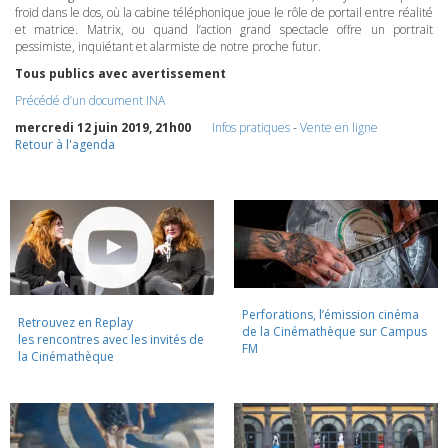
froid dans le dos, où la cabine téléphonique joue le rôle de portail entre réalité
et matrice. Matrix, ou quand l’action grand spectacle offre un portrait
pessimiste, inquiétant et alarmiste de notre proche futur.
Tous publics avec avertissement
Précédé d’un document
INA
mercredi 12 juin 2019, 21h00
Infos pratiques
-
Vente en ligne
Retour à l'agenda
Perforations, l’émission cinéma
Retrouvez en Replay
de la Cinémathèque sur Campus
les rencontres avec les invités de
FM
la Cinémathèque