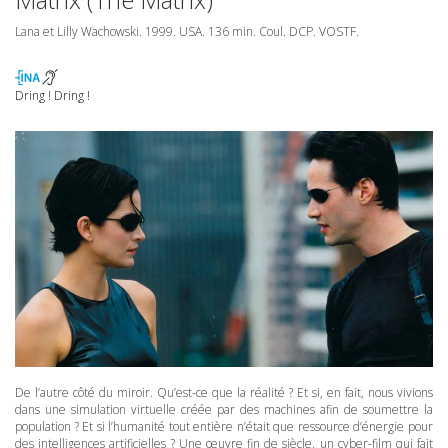
Lana et Lilly Wachowski. 1999.
USA
. 136 min. Coul.
DCP
.
VOSTF
.
Dring ! Dring !
De l’autre côté du miroir. Qu’est-ce que la réalité ? Et si, en fait, nous vivions
dans une simulation virtuelle créée par des machines afin de soumettre la
population ? Et si l’humanité tout entière n’était que ressource d’énergie pour
des intelligences artificielles ? Une œuvre fin de siècle, un cyber-film qui fait