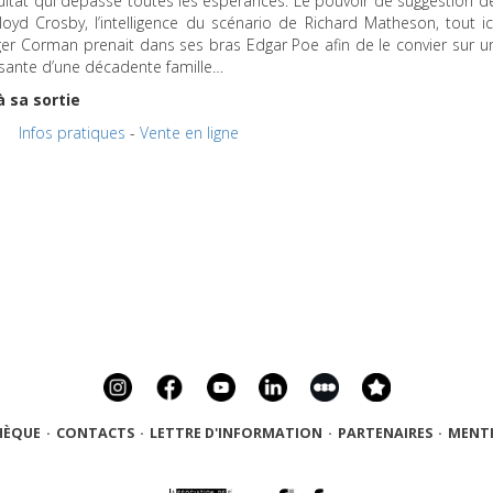
ultat qui dépasse toutes les espérances. Le pouvoir de suggestion d
oyd Crosby, l’intelligence du scénario de Richard Matheson, tout ic
ger Corman prenait dans ses bras Edgar Poe afin de le convier sur u
nissante d’une décadente famille…
à sa sortie
Infos pratiques
-
Vente en ligne
HÈQUE
·
CONTACTS
·
LETTRE D'INFORMATION
·
PARTENAIRES
·
MENTI