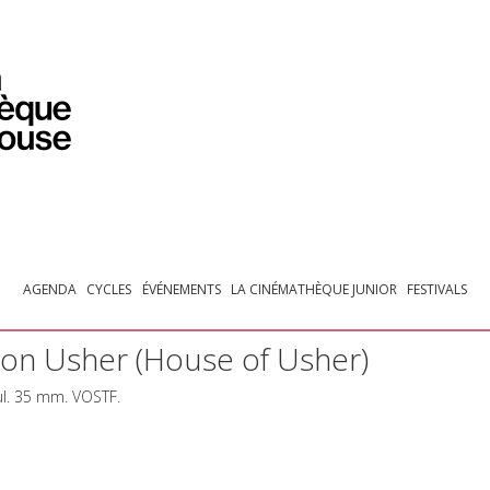
PROGRAMMATION
EXPOSITIONS
COLLECTIONS
COLLECTIONS EN LIGNE
BIBLIOTHÈQUE
ÉDUCATION
ESPACE PRO
AGENDA
CYCLES
ÉVÉNEMENTS
LA CINÉMATHÈQUE JUNIOR
FESTIVALS
son Usher (House of Usher)
ul. 35 mm.
VOSTF
.