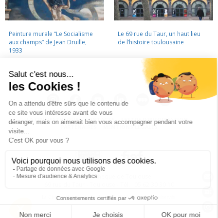
Peinture murale “Le Socialisme
Le 69 rue du Taur, un haut lieu
aux champs” de Jean Druille,
de l’histoire toulousaine
1933
LA CINÉMATHÈQUE
·
CONTACTS
·
LETTRE D'INFORMATION
·
PARTENAIRES
·
MENTIONS LÉGALES
La Cinémathèque de Toulouse
69 rue du Taur - Toulouse - Tél. : 05 62 30 30 10
La Cinémathèque de Toulouse © 2015. Tous droits réservés.