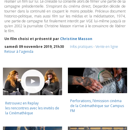
réaliser un film sur lui. Le cinéaste lui conseille alors de filmer une partie de sa
campagne présidentielle. S’inspirant du cinéma direct, Depardon décide de
tourner dans la continuité en coupant le moins possible. Précieux document
historico-politique, mais aussi film sur les médias et la médiatisation, 1974,
une partie de campagne fut finalement interdit par
VGE
lui-même jusqu’à ce
qu’en 2002 la journaliste Christine Masson n’arrive à le convaincre de libérer
le film.
Un film choisi et présenté par
Christine Masson
samedi 09 novembre 2019, 21h30
Infos pratiques
-
Vente en ligne
Retour à l'agenda
Perforations, l’émission cinéma
Retrouvez en Replay
de la Cinémathèque sur Campus
les rencontres avec les invités de
FM
la Cinémathèque