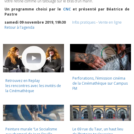
votre rétine comme un tatouage sur le bras d’un marin.
Un programme choisi par le
CNC
et présenté par Béatrice de
Pastre
samedi 09 novembre 2019, 19h30
Infos pratiques
-
Vente en ligne
Retour à l'agenda
Perforations, l’émission cinéma
Retrouvez en Replay
de la Cinémathèque sur Campus
les rencontres avec les invités de
FM
la Cinémathèque
Peinture murale “Le Socialisme
Le 69 rue du Taur, un haut lieu