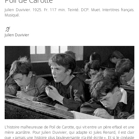
Julien Duvivier. 1925. Fr. 117 min. Teinté.
DCP
. Muet. Intertitres français.
Musiqué.
Julien Duvivier
L’histoire malheureuse de Poil de Carotte, qui vit entre un père effacé et une
mère acariâtre. Pour Julien Duvivier, qui adapte ici Jules Renard, il est clair
que « jamais une histoire plus bouleversante n’a été écrite ». Et si le cinéaste