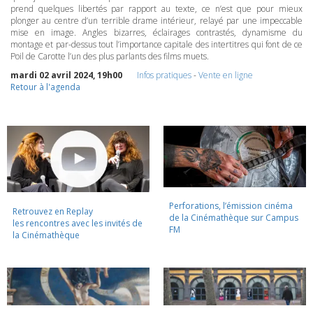
prend quelques libertés par rapport au texte, ce n’est que pour mieux
plonger au centre d’un terrible drame intérieur, relayé par une impeccable
mise en image. Angles bizarres, éclairages contrastés, dynamisme du
montage et par-dessus tout l’importance capitale des intertitres qui font de ce
Poil de Carotte l’un des plus parlants des films muets.
mardi 02 avril 2024, 19h00
Infos pratiques
-
Vente en ligne
Retour à l'agenda
Perforations, l’émission cinéma
Retrouvez en Replay
de la Cinémathèque sur Campus
les rencontres avec les invités de
FM
la Cinémathèque