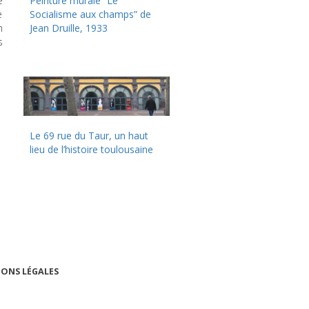
e
Peinture murale “Le
e
Socialisme aux champs” de
n
Jean Druille, 1933
s
Le 69 rue du Taur, un haut
lieu de l’histoire toulousaine
ONS LÉGALES