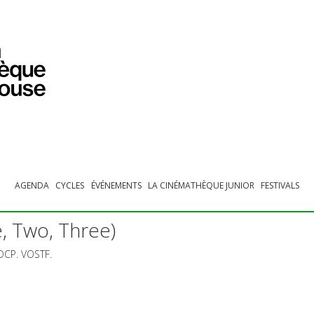
PROGRAMMATION
EXPOSITIONS
COLLECTIONS
COLLECTIONS EN LIGNE
BIBLIOTHÈQUE
ÉDUCATION
ESPACE PRO
AGENDA
CYCLES
ÉVÉNEMENTS
LA CINÉMATHÈQUE JUNIOR
FESTIVALS
e, Two, Three)
DCP
.
VOSTF
.