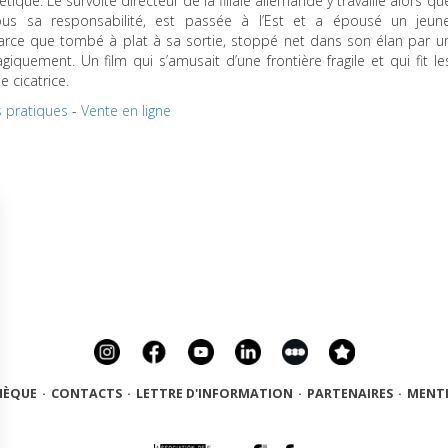
ique. Le survolté directeur de la filiale allemande y travaille alors qu
sous sa responsabilité, est passée à l’Est et a épousé un jeun
rce que tombé à plat à sa sortie, stoppé net dans son élan par u
iquement. Un film qui s’amusait d’une frontière fragile et qui fit le
e cicatrice.
s pratiques
-
Vente en ligne
HÈQUE
·
CONTACTS
·
LETTRE D'INFORMATION
·
PARTENAIRES
·
MENTI