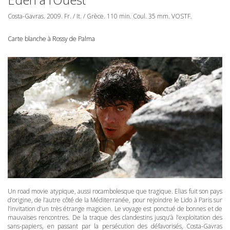
Costa-Gavras. 2009. Fr. / It. / Grèce. 110 min. Coul. 35 mm.
VOSTF
.
Carte blanche à Rossy de Palma
Un road movie atypique, aussi rocambolesque que tragique. Elias fuit son pays
d’origine, de l’autre côté de la Méditerranée, pour rejoindre le Lido à Paris sur
l’invitation d’un très étrange magicien. Le voyage est ponctué de bonnes et de
mauvaises rencontres. De la traque des clandestins jusqu’à l’exploitation des
sans-papiers, en passant par la persécution des défavorisés, Costa-Gavras