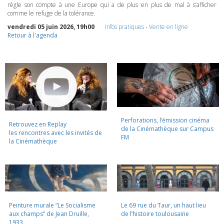
règle son compte à une Europe qui a de plus en plus de mal à s’afficher
comme le refuge de la tolérance.
vendredi 05 juin 2026, 19h00
Infos pratiques
-
Vente en ligne
Retour à l'agenda
Perforations, l’émission cinéma
Retrouvez en Replay
de la Cinémathèque sur Campus
les rencontres avec les invités de
FM
la Cinémathèque
Peinture murale “Le Socialisme
Le 69 rue du Taur, un haut lieu
aux champs” de Jean Druille,
de l’histoire toulousaine
1933