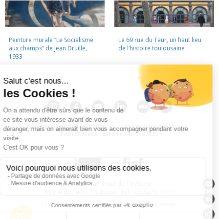
Peinture murale “Le Socialisme
Le 69 rue du Taur, un haut lieu
aux champs” de Jean Druille,
de l’histoire toulousaine
1933
LA CINÉMATHÈQUE
·
CONTACTS
·
LETTRE D'INFORMATION
·
PARTENAIRES
·
MENTIONS LÉGALES
La Cinémathèque de Toulouse
69 rue du Taur - Toulouse - Tél. : 05 62 30 30 10
La Cinémathèque de Toulouse © 2015. Tous droits réservés.