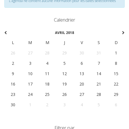
L'agenda ne contient aucune information pour les dates selectionnées
Calendrier
AVRIL 2018
L
M
M
J
V
S
D
26
27
28
29
30
31
1
2
3
4
5
6
7
8
9
10
11
12
13
14
15
16
17
18
19
20
21
22
23
24
25
26
27
28
29
30
1
2
3
4
5
6
Filtrer par