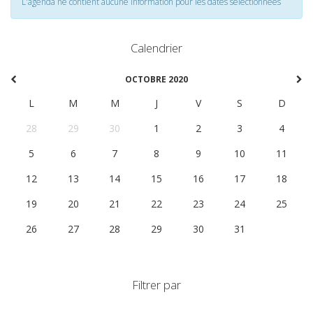
L'agenda ne contient aucune information pour les dates selectionnées
Calendrier
OCTOBRE 2020
L
M
M
J
V
S
D
28
29
30
1
2
3
4
5
6
7
8
9
10
11
12
13
14
15
16
17
18
19
20
21
22
23
24
25
26
27
28
29
30
31
1
Filtrer par