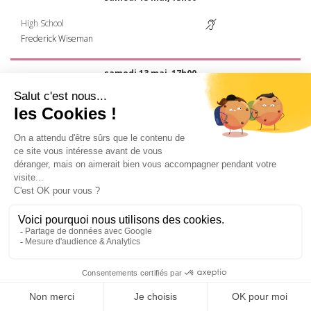
High School
Frederick Wiseman
samedi 13 mai, 17h00
Vangelo
Pippo Delbono
samedi 13 mai, 19h00
Public Housing
Frederick Wiseman
samedi 13 mai, 19h00
Othello
1+1
samedi 13 mai, 21h00