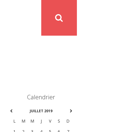
Calendrier
JUILLET 2019
L
M
M
J
V
S
D
1
2
3
4
5
6
7