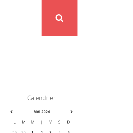
Calendrier
MAI 2024
L
M
M
J
V
S
D
29
30
1
2
3
4
5