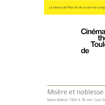
La séance de Plein Air de ce soir est comp
Misère et noblesse (
Mario Mattoli. 1954. It. 95 min. Coul.
D