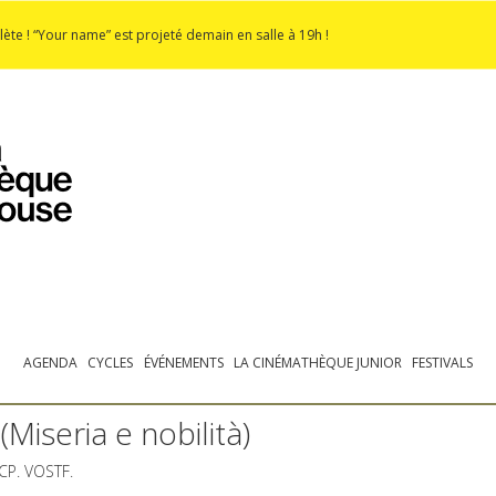
lète ! “Your name” est projeté demain en salle à 19h !
PROGRAMMATION
EXPOSITIONS
COLLECTIONS
COLLECTIONS EN LIGNE
BIBLIOTHÈQUE
ÉDUCATION
ESPACE PRO
AGENDA
CYCLES
ÉVÉNEMENTS
LA CINÉMATHÈQUE JUNIOR
FESTIVALS
Miseria e nobilità)
CP
.
VOSTF
.