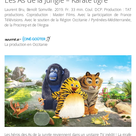
Laurent Bru, Benoît Somville. 2019. Fr. 33 min. Coul.
DCP
. Production :
TAT
productions. Coproduction : Master Films. Avec la participation de France
Télévisions. Avec le soutien de la Région Occitanie / Pyrénées-Méditerranée,
de la Procirep et de l’Angoa
La production en Occitanie
Les héros des As de la jungle reviennent dans un unitaire TV inédit ! La girafe