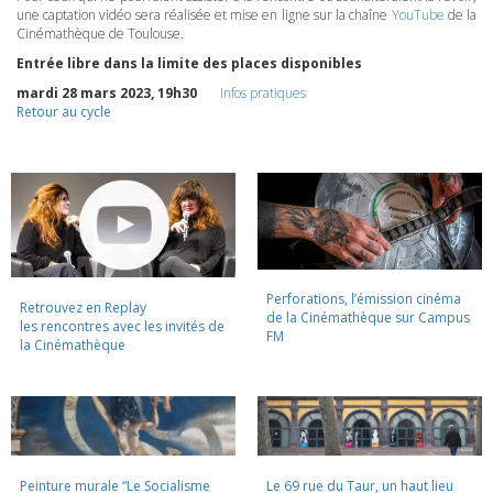
une captation vidéo sera réalisée et mise en ligne sur la chaîne
YouTube
de la
Cinémathèque de Toulouse.
Entrée libre dans la limite des places disponibles
mardi 28 mars 2023, 19h30
Infos pratiques
Retour au cycle
Perforations, l’émission cinéma
Retrouvez en Replay
de la Cinémathèque sur Campus
les rencontres avec les invités de
FM
la Cinémathèque
Peinture murale “Le Socialisme
Le 69 rue du Taur, un haut lieu