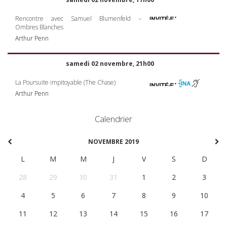
Rencontre avec Samuel Blumenfeld –
Ombres Blanches
Arthur Penn
samedi 02 novembre, 21h00
La Poursuite impitoyable (The Chase)
Arthur Penn
Calendrier
NOVEMBRE 2019
L
M
M
J
V
S
D
28
29
30
31
1
2
3
4
5
6
7
8
9
10
11
12
13
14
15
16
17