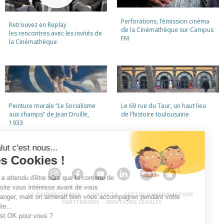
Perforations, l’émission cinéma
Retrouvez en Replay
de la Cinémathèque sur Campus
les rencontres avec les invités de
FM
la Cinémathèque
Peinture murale “Le Socialisme
Le 69 rue du Taur, un haut lieu
aux champs” de Jean Druille,
de l’histoire toulousaine
1933
LA CINÉMATHÈQUE
·
CONTACTS
·
LETTRE D'INFORMATION
·
PARTENAIRES
·
MENTIONS LÉGALES