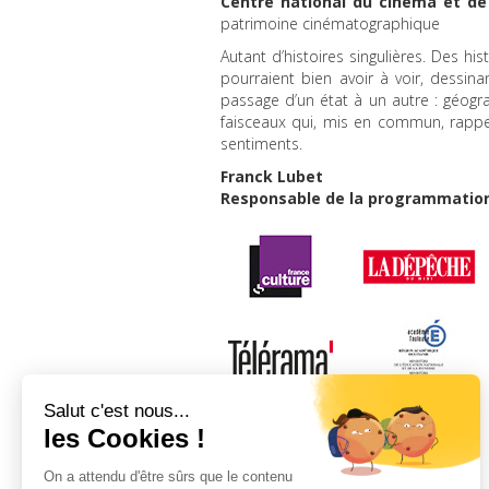
Centre national du cinéma et de
patrimoine cinématographique
Autant d’histoires singulières. Des his
pourraient bien avoir à voir, dessinan
passage d’un état à un autre : géogra
faisceaux qui, mis en commun, rapp
sentiments.
Franck Lubet
Responsable de la programmatio