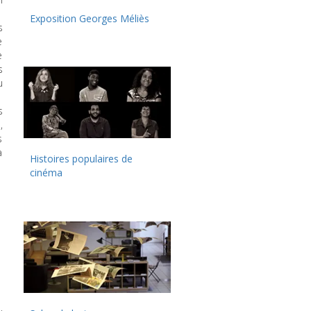
Exposition Georges Méliès
s
e
e
s
u
s
,
s
a
Histoires populaires de
cinéma