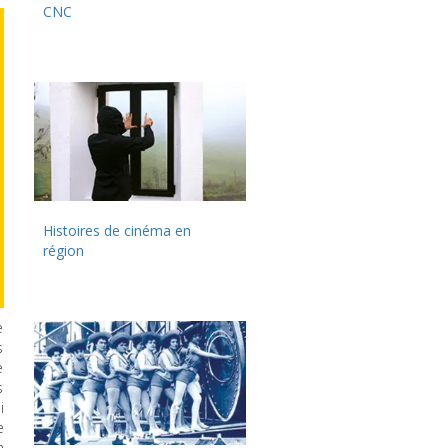
CNC
Histoires de cinéma en
région
e
s
e
s
i
e
n