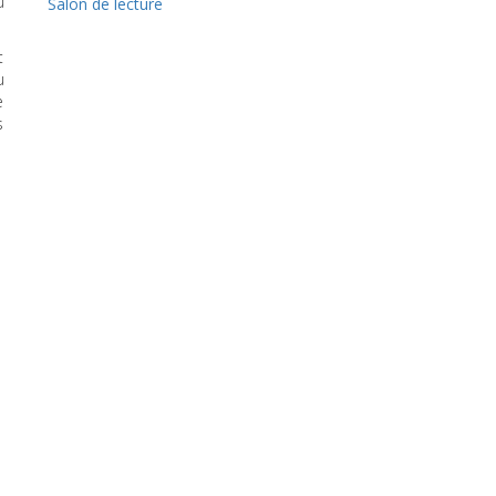
u
Salon de lecture
t
u
e
s