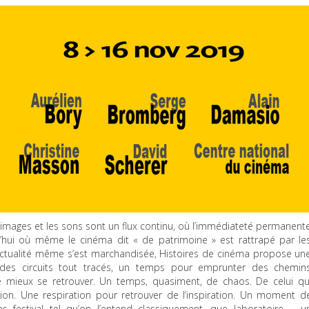
es images et les sons sont un flux continu, où l’immédiateté permanent
rd’hui où même le cinéma dit « de patrimoine » est rattrapé par le
ù l’actualité même s’est marchandisée, Histoires de cinéma propose un
des circuits tout tracés, un temps pour emprunter des chemin
e mieux se retrouver. Un temps, quasiment, de chaos. De celui qu
tion. Une respiration pour retrouver de l’inspiration. Un moment d
s festival tel qu’on l’entend classiquement, que laboratoire − u