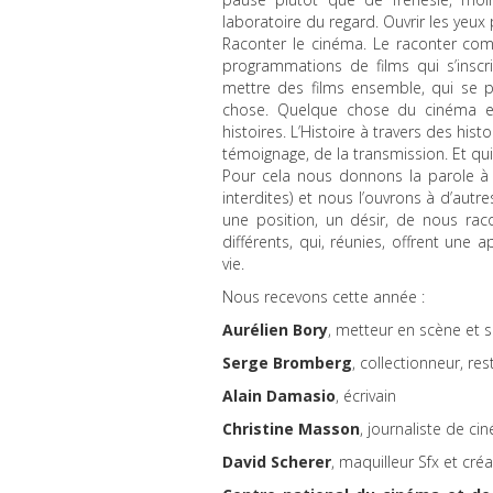
laboratoire du regard. Ouvrir les yeux
Raconter le cinéma. Le raconter com
programmations de films qui s’inscr
mettre des films ensemble, qui se p
chose. Quelque chose du cinéma et
histoires. L’Histoire à travers des his
témoignage, de la transmission. Et qu
Pour cela nous donnons la parole à 
interdites) et nous l’ouvrons à d’autr
une position, un désir, de nous raco
différents, qui, réunies, offrent u
vie.
Nous recevons cette année :
Aurélien Bory
, metteur en scène et
Serge Bromberg
, collectionneur, re
Alain Damasio
, écrivain
Christine Masson
, journaliste de ci
David Scherer
, maquilleur Sfx et cré