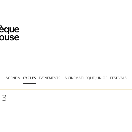
PROGRAMMATION
EXPOSITIONS
COLLECTIONS
COLLECTIONS EN LIGNE
BIBLIOTHÈQUE
ÉDUCATION
ESPACE PRO
AGENDA
CYCLES
ÉVÉNEMENTS
LA CINÉMATHÈQUE JUNIOR
FESTIVALS
 3