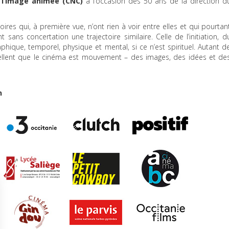
 l’image animée (
CNC
)
à l’occasion des 50 ans de la direction d
toires qui, à première vue, n’ont rien à voir entre elles et qui pourtan
t sans concertation une trajectoire similaire. Celle de l’initiation, d
phique, temporel, physique et mental, si ce n’est spirituel. Autant d
ellent que le cinéma est mouvement – des images, des idées et de
n