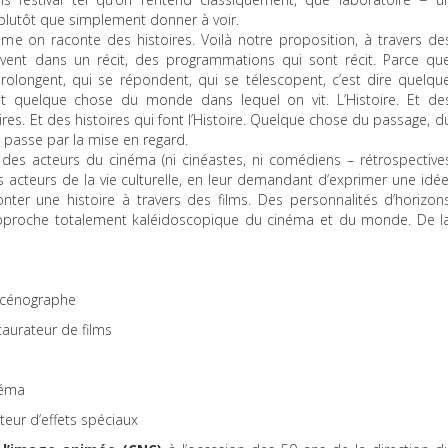
 plutôt que simplement donner à voir.
me on raconte des histoires. Voilà notre proposition, à travers de
ivent dans un récit, des programmations qui sont récit. Parce qu
rolongent, qui se répondent, qui se télescopent, c’est dire quelqu
 quelque chose du monde dans lequel on vit. L’Histoire. Et de
toires. Et des histoires qui font l’Histoire. Quelque chose du passage, d
i passe par la mise en regard.
des acteurs du cinéma (ni cinéastes, ni comédiens – rétrospective
es acteurs de la vie culturelle, en leur demandant d’exprimer une idée
nter une histoire à travers des films. Des personnalités d’horizon
ne approche totalement kaléidoscopique du cinéma et du monde. De l
 scénographe
staurateur de films
néma
ateur d’effets spéciaux